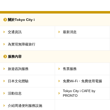
關於Tokyo City i
交通資訊
最新消息
為實現無障礙旅行
服務內容
旅遊咨詢服務
售票服務
日本文化體驗
免費Wi-Fi・免費使用電腦
Tokyo City i CAFE by
活動信息
PRONTO
介紹周邊便利服務設施