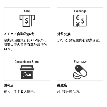
ＡＴＭ／自動取款機
外幣兌換
除郵政儲蓄銀行的ATM以外，
步行5分鐘範圍內有數家店鋪。
周邊大廈內還設有其他銀行的
ATM。
便利店
藥妝店
在ＫＩＴＴＥ大廈內。
步行5分鍾以內。