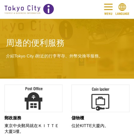
周邊的便利服務
介紹Tokyo City i附近的行李寄存、外幣兌換等服務。
郵政服務
儲物櫃
東京中央郵局就在ＫＩＴＴＥ
位於KITTE大廈內。
大廈1樓。